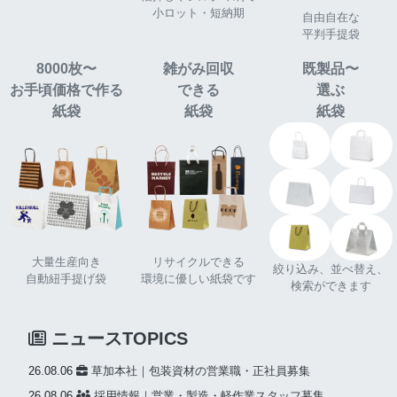
小ロット・短納期
自由自在な
平判手提袋
8000枚〜
雑がみ回収
既製品〜
お手頃価格で作る
できる
選ぶ
紙袋
紙袋
紙袋
大量生産向き
リサイクルできる
絞り込み、並べ替え、
自動紐手提げ袋
環境に優しい紙袋です
検索ができます
ニュースTOPICS
26.08.06
草加本社｜包装資材の営業職・正社員募集
26.08.06
採用情報｜営業・製造・軽作業スタッフ募集