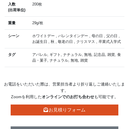
入数
200枚
(出荷単位)
重量
29g/枚
シーン
ホワイトデー , バレンタインデー , 母の日 , 父の日 ,
お誕生日 , 秋 , 敬老の日 , クリスマス , 卒業式入学式
タグ
アパレル, ギフト, ナチュラル, 無地, 記念品, 雑貨, 食
品・菓子, ナチュラル, 無地, 雑貨
お電話をいただいた際は、営業担当者より折り返しご連絡いたしま
す。
Zoomを利用した
オンラインでのお打ち合わせ
も可能です。
お見積り
フォーム
その他
お問い合わせ