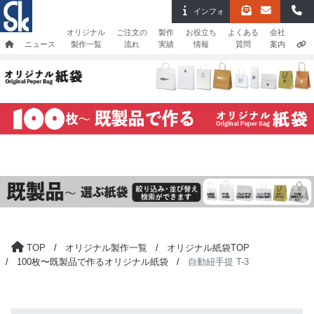
インフォ
オリジナル
ご注文の
製作
お役立ち
よくある
会社
ニュース
製作一覧
流れ
実績
情報
質問
案内
TOP
オリジナル製作一覧
オリジナル紙袋TOP
100枚〜既製品で作るオリジナル紙袋
自動紐手提 T-3