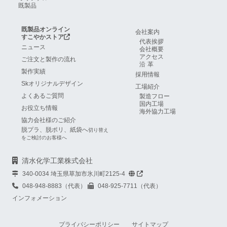
既製品
既製品オンライン
会社案内
すこやかストア
代表挨拶
ニュース
会社概要
アクセス
ご注文と製作の流れ
沿革
製作実績
採用情報
Skオリジナルデザイン
工場紹介
よくあるご質問
製造フロー
国内工場
お役立ち情報
海外協力工場
協力会社様のご紹介
脱プラ、脱ポリ、紙袋へ
切り替え
をご検討のお客様へ
清水化学工業株式会社
340-0034 埼玉県草加市氷川町2125-4
048-948-8883（代表）
048-925-7711（代表）
インフォメーション
プライバシーポリシー
サイトマップ