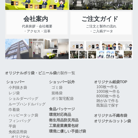
会社案内
ご注文ガイド
代表挨拶・会社概要
ご注文と製作の流れ
・アクセス・沿革
・ご入稿データ
オリジナルポリ袋・ビニール袋
の製作一覧
ショッパー
ショッパー以外
オリジナル紙袋TOP
100枚〜作る
小判抜き袋
ゴミ袋
1000枚〜作る
レジ袋
規格袋
8000枚〜作る
ショルダーバッグ
ポリ製宅配袋
雑がみで作る
ループハンドルバッグ
既製品で探す
食品パッケージ
巾着袋
環境対応商品
ハッピータック袋
オリジナル不織布袋
衛生用品防災用品
フィンバッグ
オリジナルコットン袋
工業産業農業包材
平袋
環境に優しい手提げ袋
免税店用袋
オリジナル