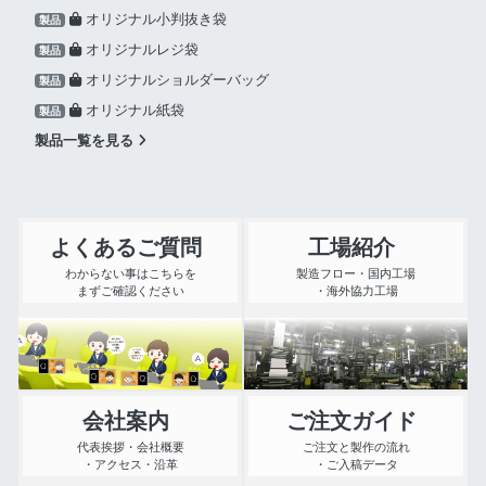
オリジナル小判抜き袋
製品
オリジナルレジ袋
製品
オリジナルショルダーバッグ
製品
オリジナル紙袋
製品
製品一覧を見る
よくあるご質問
工場紹介
わからない事はこちらを
製造フロー・国内工場
まずご確認ください
・海外協力工場
会社案内
ご注文ガイド
代表挨拶・会社概要
ご注文と製作の流れ
・アクセス・沿革
・ご入稿データ