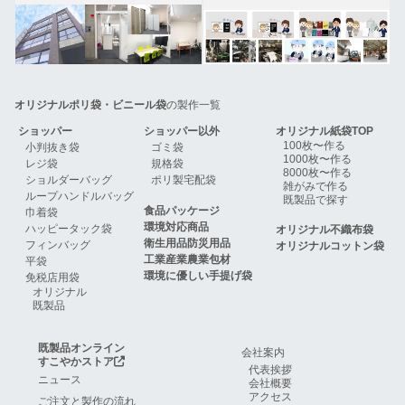
オリジナルポリ袋・ビニール袋
の製作一覧
ショッパー
ショッパー以外
オリジナル紙袋TOP
100枚〜作る
小判抜き袋
ゴミ袋
1000枚〜作る
レジ袋
規格袋
8000枚〜作る
ショルダーバッグ
ポリ製宅配袋
雑がみで作る
ループハンドルバッグ
既製品で探す
食品パッケージ
巾着袋
環境対応商品
ハッピータック袋
オリジナル不織布袋
衛生用品防災用品
フィンバッグ
オリジナルコットン袋
工業産業農業包材
平袋
環境に優しい手提げ袋
免税店用袋
オリジナル
既製品
既製品オンライン
会社案内
すこやかストア
代表挨拶
ニュース
会社概要
アクセス
ご注文と製作の流れ