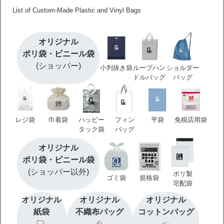
List of Custom-Made Plastic and Vinyl Bags
オリジナル
ポリ袋・
ビニール袋
(ショッパー)
小判抜き袋
ループハン
ショルダー
ドル
バッグ
バッグ
レジ袋
巾着袋
ハッピー
フィン
平袋
免税店用袋
タック袋
バッグ
オリジナル
ポリ袋・
ビニール袋
(ショッパー以外)
ポリ製
ゴミ袋
規格袋
宅配袋
オリジナル
オリジナル
オリジナル
紙袋
不織布バッグ
コットンバッグ