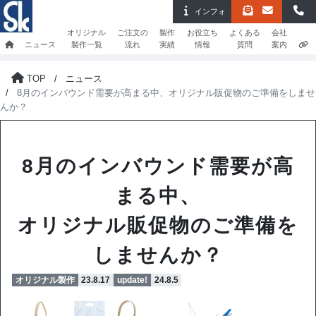
インフォ
オリジナル
ご注文の
製作
お役立ち
よくある
会社
ニュース
製作一覧
流れ
実績
情報
質問
案内
TOP
ニュース
8月のインバウンド需要が高まる中、オリジナル販促物のご準備をしませ
んか？
8月のインバウンド需要が高
まる中、
オリジナル販促物のご準備を
しませんか？
オリジナル製作
23.8.17
update!
24.8.5