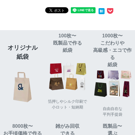
100枚〜
1000枚〜
既製品で作る
こだわりや
オリジナル
紙袋
高級感・エコで作
紙袋
る
紙袋
箔押しやシルク印刷で
小ロット・短納期
自由自在な
平判手提袋
8000枚〜
雑がみ回収
既製品〜
お手頃価格で作る
できる
選ぶ