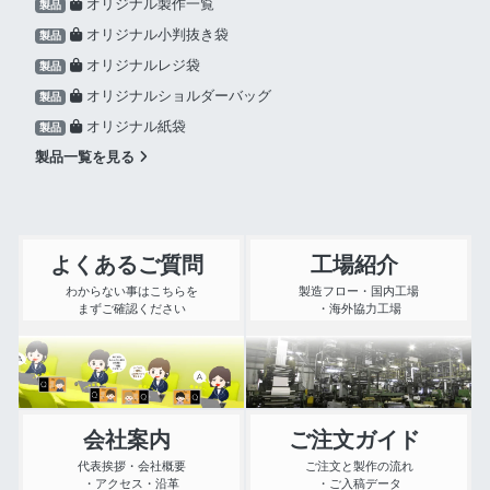
オリジナル製作一覧
製品
オリジナル小判抜き袋
製品
オリジナルレジ袋
製品
オリジナルショルダーバッグ
製品
オリジナル紙袋
製品
製品一覧を見る
よくあるご質問
工場紹介
わからない事はこちらを
製造フロー・国内工場
まずご確認ください
・海外協力工場
会社案内
ご注文ガイド
代表挨拶・会社概要
ご注文と製作の流れ
・アクセス・沿革
・ご入稿データ