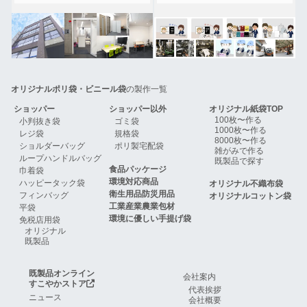
オリジナルポリ袋・ビニール袋
の製作一覧
ショッパー
ショッパー以外
オリジナル紙袋TOP
100枚〜作る
小判抜き袋
ゴミ袋
1000枚〜作る
レジ袋
規格袋
8000枚〜作る
ショルダーバッグ
ポリ製宅配袋
雑がみで作る
ループハンドルバッグ
既製品で探す
食品パッケージ
巾着袋
環境対応商品
ハッピータック袋
オリジナル不織布袋
衛生用品防災用品
フィンバッグ
オリジナルコットン袋
工業産業農業包材
平袋
環境に優しい手提げ袋
免税店用袋
オリジナル
既製品
既製品オンライン
会社案内
すこやかストア
代表挨拶
ニュース
会社概要