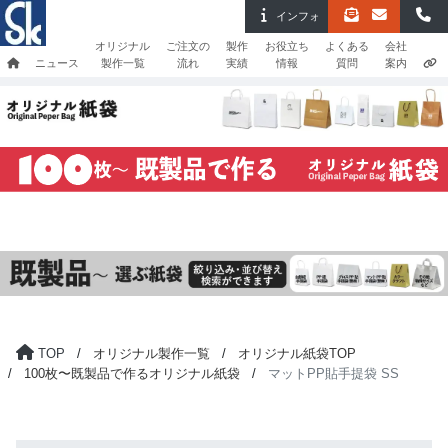
インフォ
オリジナル
ご注文の
製作
お役立ち
よくある
会社
ニュース
製作一覧
流れ
実績
情報
質問
案内
TOP
オリジナル製作一覧
オリジナル紙袋TOP
100枚〜既製品で作るオリジナル紙袋
マットPP貼手提袋 SS