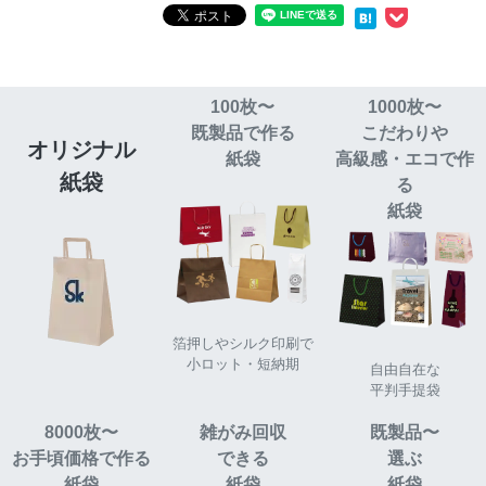
100枚〜
1000枚〜
既製品で作る
こだわりや
オリジナル
紙袋
高級感・エコで作
紙袋
る
紙袋
箔押しやシルク印刷で
小ロット・短納期
自由自在な
平判手提袋
8000枚〜
雑がみ回収
既製品〜
お手頃価格で作る
できる
選ぶ
紙袋
紙袋
紙袋