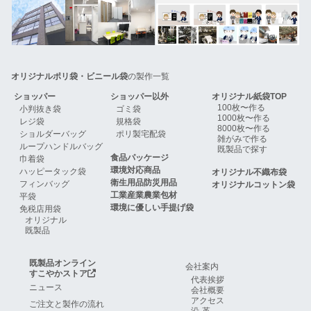
オリジナルポリ袋・ビニール袋
の製作一覧
ショッパー
ショッパー以外
オリジナル紙袋TOP
100枚〜作る
小判抜き袋
ゴミ袋
1000枚〜作る
レジ袋
規格袋
8000枚〜作る
ショルダーバッグ
ポリ製宅配袋
雑がみで作る
ループハンドルバッグ
既製品で探す
食品パッケージ
巾着袋
環境対応商品
ハッピータック袋
オリジナル不織布袋
衛生用品防災用品
フィンバッグ
オリジナルコットン袋
工業産業農業包材
平袋
環境に優しい手提げ袋
免税店用袋
オリジナル
既製品
既製品オンライン
会社案内
すこやかストア
代表挨拶
ニュース
会社概要
アクセス
ご注文と製作の流れ