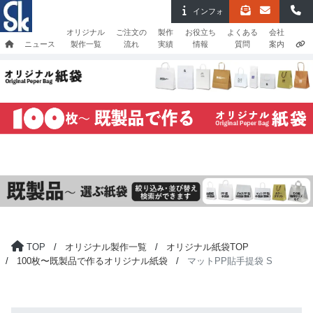
インフォ
オリジナル
ご注文の
製作
お役立ち
よくある
会社
ニュース
製作一覧
流れ
実績
情報
質問
案内
TOP
オリジナル製作一覧
オリジナル紙袋TOP
100枚〜既製品で作るオリジナル紙袋
マットPP貼手提袋 S