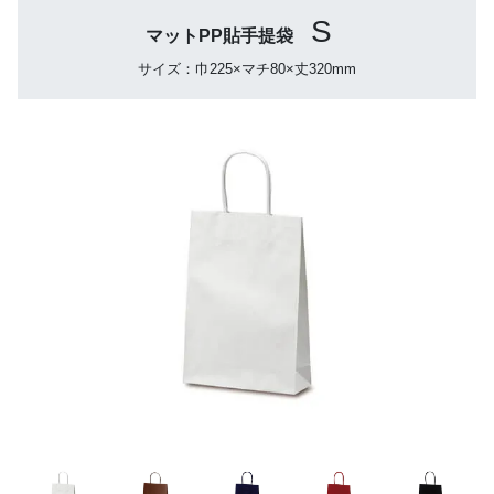
S
マットPP貼手提袋
サイズ：巾225×マチ80×丈320mm