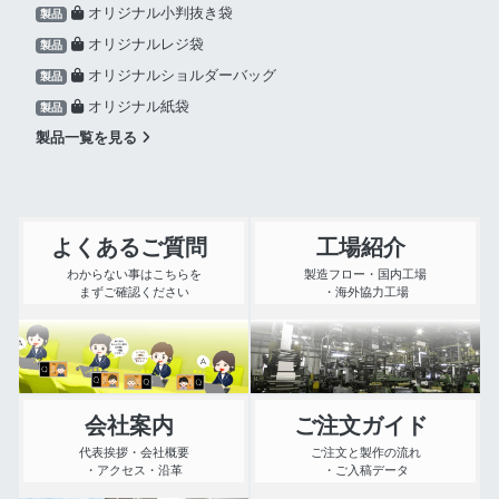
オリジナル小判抜き袋
製品
オリジナルレジ袋
製品
オリジナルショルダーバッグ
製品
オリジナル紙袋
製品
製品一覧を見る
よくあるご質問
工場紹介
わからない事はこちらを
製造フロー・国内工場
まずご確認ください
・海外協力工場
会社案内
ご注文ガイド
代表挨拶・会社概要
ご注文と製作の流れ
・アクセス・沿革
・ご入稿データ